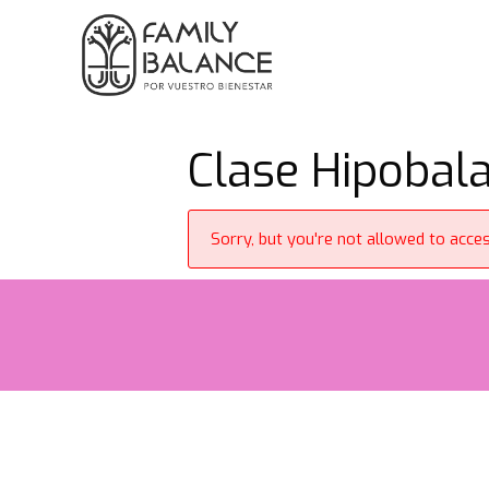
Saltar
al
contenido
Clase Hipobala
Sorry, but you're not allowed to access