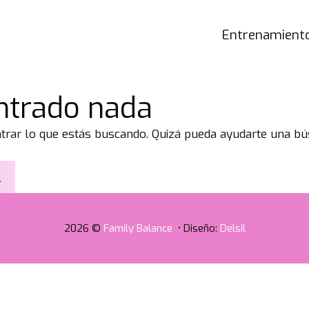
Entrenamiento
ntrado nada
rar lo que estás buscando. Quizá pueda ayudarte una bú
2026 ©
Family Balance
• Diseño:
Delsil