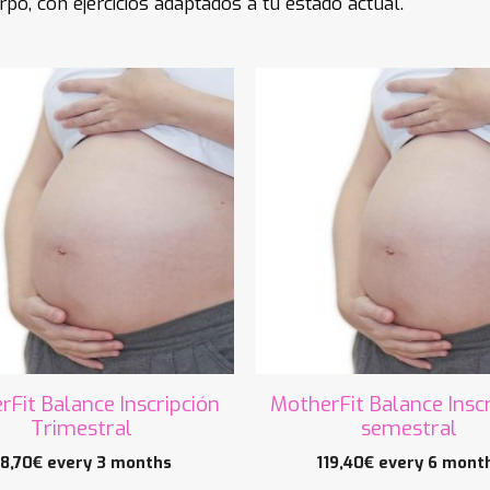
po, con ejercicios adaptados a tu estado actual.
Fit Balance Inscripción
MotherFit Balance Insc
Trimestral
semestral
8,70
€
every 3 months
119,40
€
every 6 mont