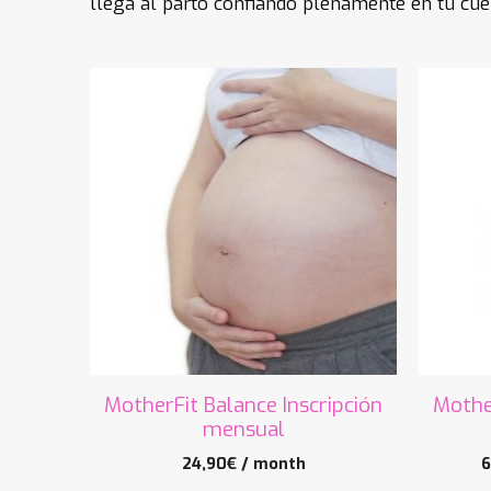
llega al parto confiando plenamente en tu cuer
MotherFit Balance Inscripción
Mother
mensual
24,90
€
/ month
6