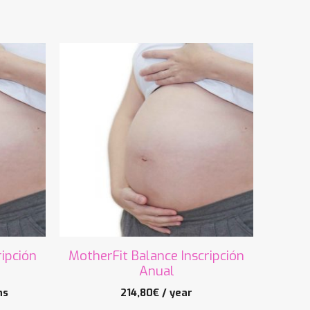
ripción
MotherFit Balance Inscripción
Anual
hs
214,80
€
/ year