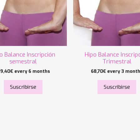
o Balance Inscripción
Hipo Balance Inscrip
semestral
Trimestral
19,40
€
every 6 months
68,70
€
every 3 mont
Suscribirse
Suscribirse