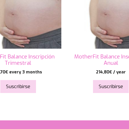
it Balance Inscripción
MotherFit Balance Ins
Trimestral
Anual
,70
€
every 3 months
214,80
€
/ year
Suscribirse
Suscribirse