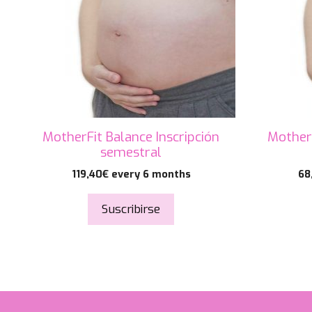
MotherFit Balance Inscripción
MotherF
semestral
119,40
€
every 6 months
68
Suscribirse