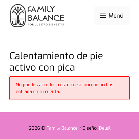
Saltar
al
Menú
contenido
Calentamiento de pie
activo con pica
No puedes acceder a este curso porque no has
entrada en tu cuenta.
2026 ©
Family Balance
• Diseño:
Delsil