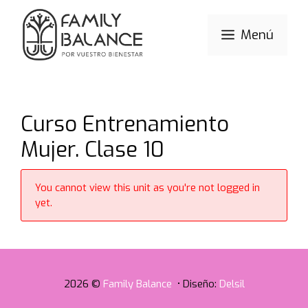
Saltar
al
Menú
contenido
Curso Entrenamiento
Mujer. Clase 10
You cannot view this unit as you're not logged in
yet.
2026 ©
Family Balance
• Diseño:
Delsil