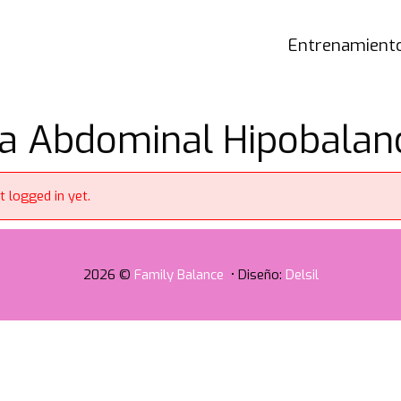
Entrenamiento
a Abdominal Hipobalanc
t logged in yet.
2026 ©
Family Balance
• Diseño:
Delsil