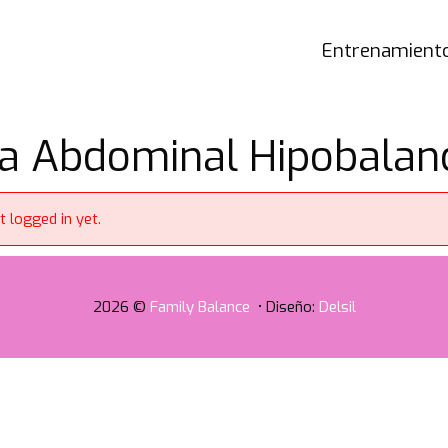
Entrenamiento
a Abdominal Hipobalanc
t logged in yet.
2026 ©
Family Balance
• Diseño:
Delsil