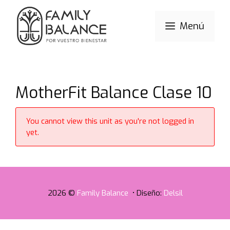
Saltar
al
Menú
contenido
MotherFit Balance Clase 10
You cannot view this unit as you're not logged in
yet.
2026 ©
Family Balance
• Diseño:
Delsil