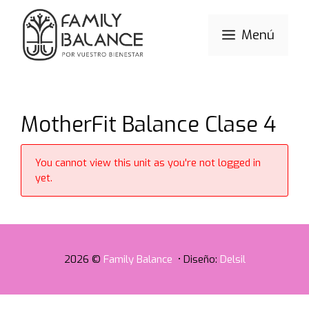
Saltar
al
Menú
contenido
MotherFit Balance Clase 4
You cannot view this unit as you're not logged in
yet.
2026 ©
Family Balance
• Diseño:
Delsil