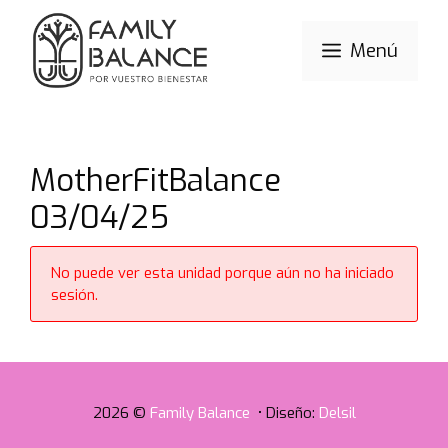
Saltar
al
Menú
contenido
MotherFitBalance
03/04/25
No puede ver esta unidad porque aún no ha iniciado
sesión.
2026 ©
Family Balance
• Diseño:
Delsil