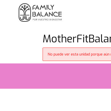
Saltar
al
contenido
MotherFitBala
No puede ver esta unidad porque aún n