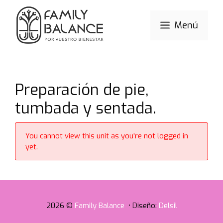
Saltar
al
Menú
contenido
Preparación de pie,
tumbada y sentada.
You cannot view this unit as you're not logged in
yet.
2026 ©
Family Balance
• Diseño:
Delsil