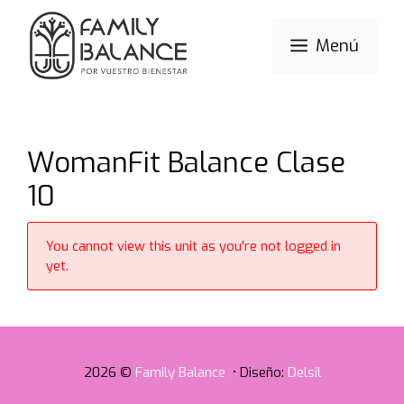
Saltar
al
Menú
contenido
WomanFit Balance Clase
10
You cannot view this unit as you're not logged in
yet.
2026 ©
Family Balance
• Diseño:
Delsil