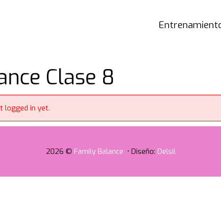
Entrenamiento
nce Clase 8
t logged in yet.
2026 ©
Family Balance
• Diseño:
Delsil