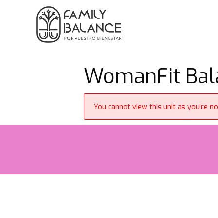
Saltar
al
contenido
WomanFit Bala
You cannot view this unit as you're no