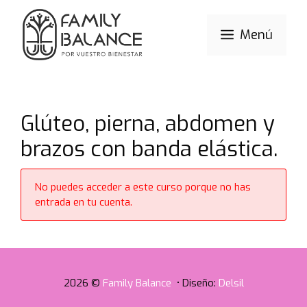
Saltar
al
Menú
contenido
Glúteo, pierna, abdomen y
brazos con banda elástica.
No puedes acceder a este curso porque no has
entrada en tu cuenta.
2026 ©
Family Balance
• Diseño:
Delsil