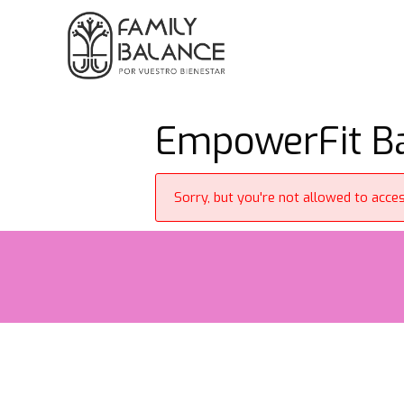
Saltar
al
contenido
EmpowerFit Ba
Sorry, but you're not allowed to access