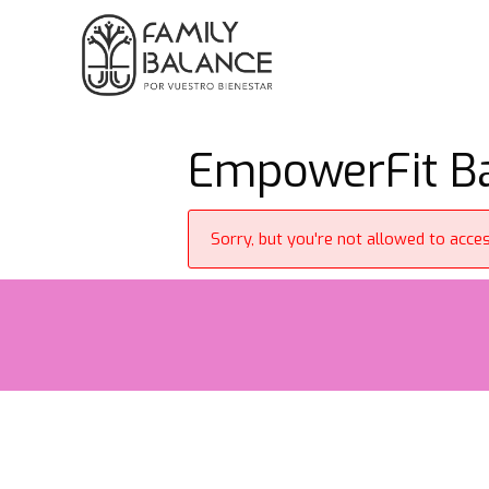
Saltar
al
contenido
EmpowerFit Ba
Sorry, but you're not allowed to access