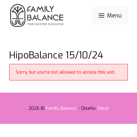
Saltar
al
Menú
contenido
HipoBalance 15/10/24
Sorry, but you're not allowed to access this unit.
2026 ©
Family Balance
• Diseño:
Delsil