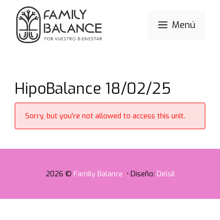
Saltar
al
Menú
contenido
HipoBalance 18/02/25
Sorry, but you're not allowed to access this unit.
2026 ©
Family Balance
• Diseño:
Delsil