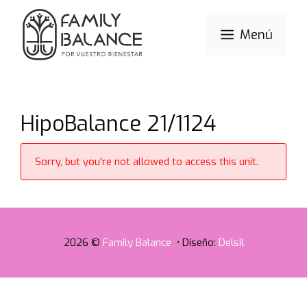
Saltar
al
Menú
contenido
HipoBalance 21/1124
Sorry, but you're not allowed to access this unit.
2026 ©
Family Balance
• Diseño:
Delsil