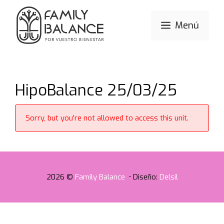
Saltar
al
Menú
contenido
HipoBalance 25/03/25
Sorry, but you're not allowed to access this unit.
2026 ©
Family Balance
• Diseño:
Delsil