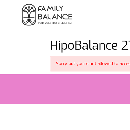
Saltar
al
contenido
HipoBalance 
Sorry, but you're not allowed to access