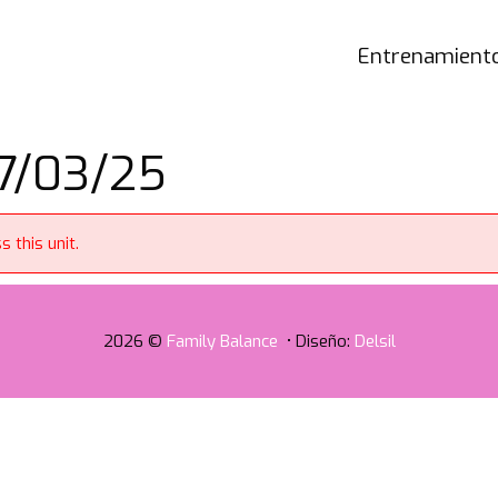
Entrenamiento
27/03/25
 this unit.
2026 ©
Family Balance
• Diseño:
Delsil