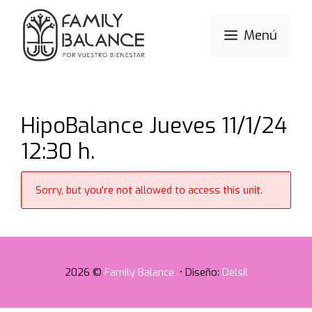
Saltar
al
Menú
contenido
HipoBalance Jueves 11/1/24
12:30 h.
Sorry, but you're not allowed to access this unit.
2026 ©
Family Balance
• Diseño:
Delsil