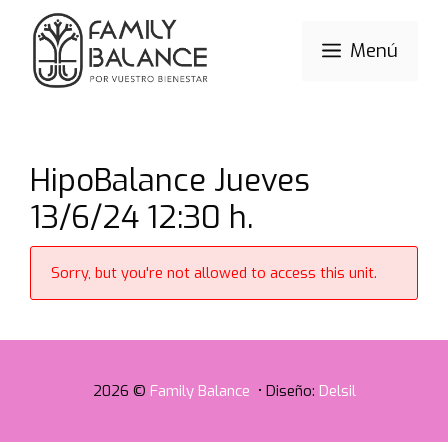
Saltar
al
Menú
contenido
HipoBalance Jueves
13/6/24 12:30 h.
Sorry, but you're not allowed to access this unit.
2026 ©
Family Balance
• Diseño:
Delsil