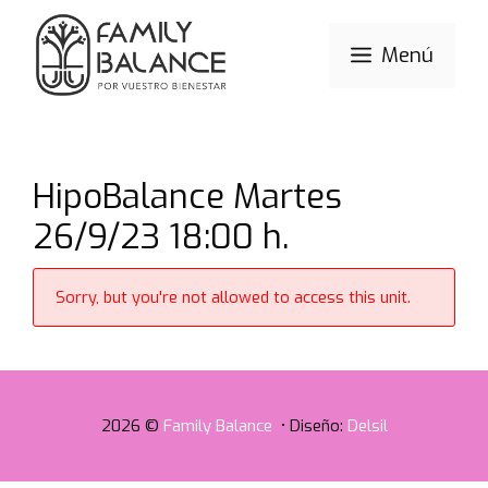
Saltar
al
Menú
contenido
HipoBalance Martes
26/9/23 18:00 h.
Sorry, but you're not allowed to access this unit.
2026 ©
Family Balance
• Diseño:
Delsil