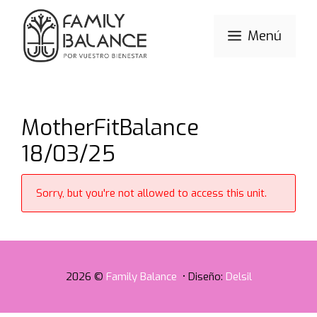
Saltar
al
Menú
contenido
MotherFitBalance
18/03/25
Sorry, but you're not allowed to access this unit.
2026 ©
Family Balance
• Diseño:
Delsil