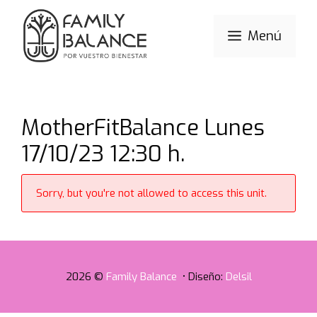
Saltar
al
Menú
contenido
MotherFitBalance Lunes
17/10/23 12:30 h.
Sorry, but you're not allowed to access this unit.
2026 ©
Family Balance
• Diseño:
Delsil