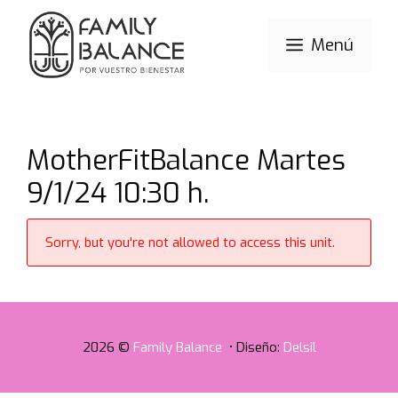
Saltar
al
Menú
contenido
MotherFitBalance Martes
9/1/24 10:30 h.
Sorry, but you're not allowed to access this unit.
2026 ©
Family Balance
• Diseño:
Delsil