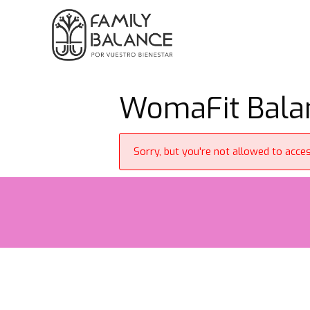
Saltar
al
contenido
WomaFit Balanc
Sorry, but you're not allowed to access