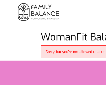
Saltar
al
contenido
WomanFit Bala
Sorry, but you're not allowed to access