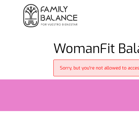
Saltar
al
contenido
WomanFit Bala
Sorry, but you're not allowed to access