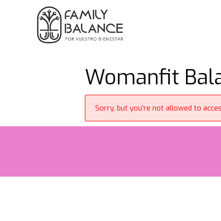
Saltar
al
contenido
Womanfit Bala
Sorry, but you're not allowed to access