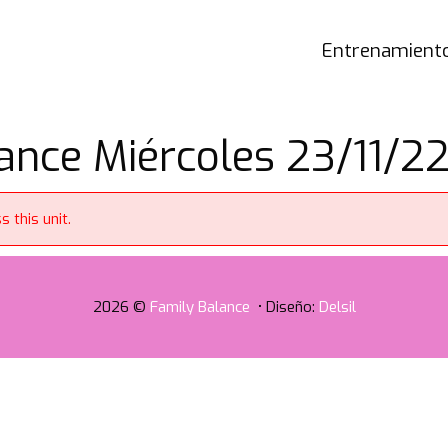
Entrenamiento
nce Miércoles 23/11/22
 this unit.
2026 ©
Family Balance
• Diseño:
Delsil