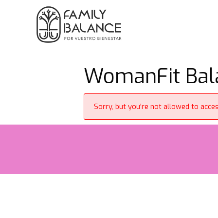
Saltar
al
contenido
WomanFit Bala
Sorry, but you're not allowed to access