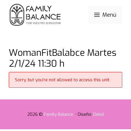
Saltar
al
Menú
contenido
WomanFitBalabce Martes
2/1/24 11:30 h
Sorry, but you're not allowed to access this unit.
2026 ©
Family Balance
• Diseño:
Delsil