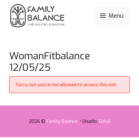
Saltar
al
Menú
contenido
WomanFitbalance
12/05/25
Sorry, but you're not allowed to access this unit.
2026 ©
Family Balance
• Diseño:
Delsil