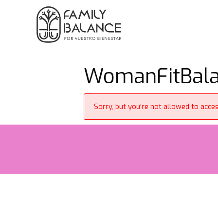
Saltar
al
contenido
WomanFitBala
Sorry, but you're not allowed to access