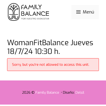
Saltar
al
Menú
contenido
WomanFitBalance Jueves
18/7/24 10:30 h.
Sorry, but you're not allowed to access this unit.
2026 ©
Family Balance
• Diseño:
Delsil