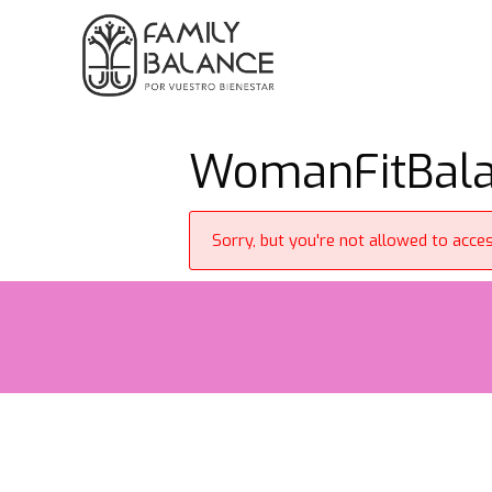
Saltar
al
contenido
WomanFitBalan
Sorry, but you're not allowed to access