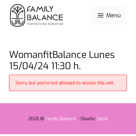
Saltar
al
Menú
contenido
WomanfitBalance Lunes
15/04/24 11:30 h.
Sorry, but you're not allowed to access this unit.
2026 ©
Family Balance
• Diseño:
Delsil