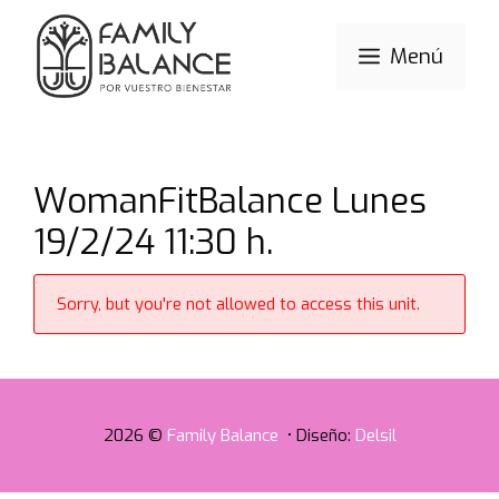
Saltar
al
Menú
contenido
WomanFitBalance Lunes
19/2/24 11:30 h.
Sorry, but you're not allowed to access this unit.
2026 ©
Family Balance
• Diseño:
Delsil