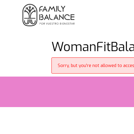
Saltar
al
contenido
WomanFitBalan
Sorry, but you're not allowed to access