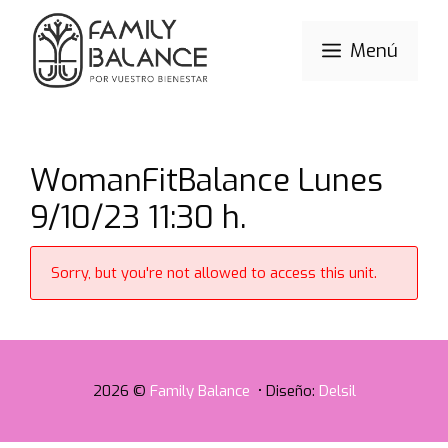
Saltar
al
Menú
contenido
WomanFitBalance Lunes
9/10/23 11:30 h.
Sorry, but you're not allowed to access this unit.
2026 ©
Family Balance
• Diseño:
Delsil