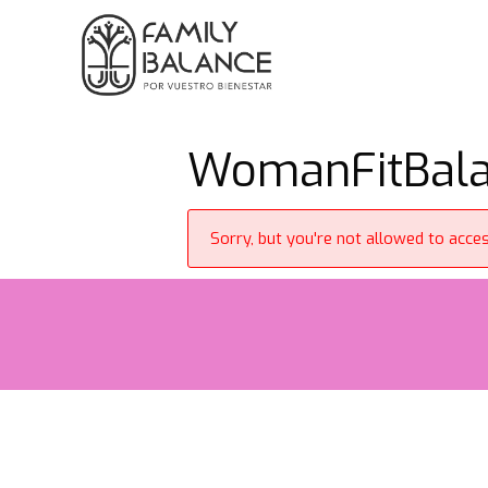
Saltar
al
contenido
WomanFitBalan
Sorry, but you're not allowed to access