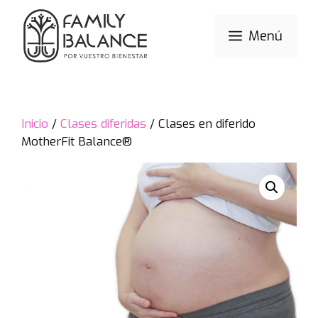
Saltar
al
Menú
contenido
Inicio
/
Clases diferidas
/ Clases en diferido
MotherFit Balance®